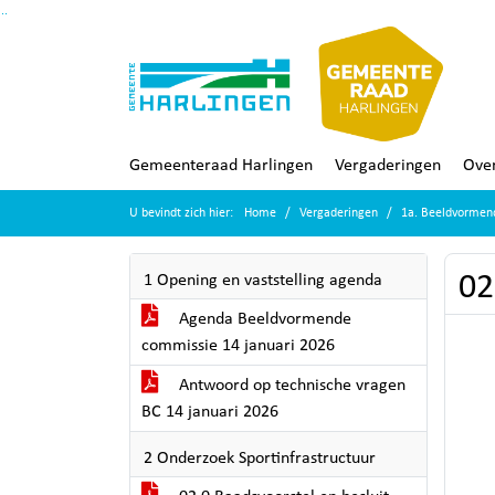
Ga naar de inhoud van deze pagina
Ga naar het zoeken
Ga naar het menu
Gemeenteraad Harlingen
Vergaderingen
Over
U bevindt zich hier:
Home
Vergaderingen
1a. Beeldvormen
02
1 Opening en vaststelling agenda
Agenda Beeldvormende
commissie 14 januari 2026
Antwoord op technische vragen
BC 14 januari 2026
2 Onderzoek Sportinfrastructuur