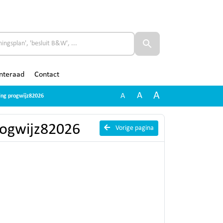
nteraad
Contact
A
A
A
ging progwijz82026
progwijz82026
Vorige pagina