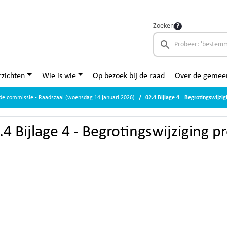
Zoeken
zichten
Wie is wie
Op bezoek bij de raad
Over de gemee
de commissie - Raadszaal (woensdag 14 januari 2026)
02.4 Bijlage 4 - Begrotingswijzi
.4 Bijlage 4 - Begrotingswijziging 