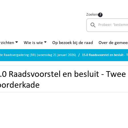
Zoeken
zichten
Wie is wie
Op bezoek bij de raad
Over de gemee
de Raadsvergadering (BR) (woensdag 21 januari 2026)
15.0 Raadsvoorstel en besluit 
.0 Raadsvoorstel en besluit - Twe
orderkade