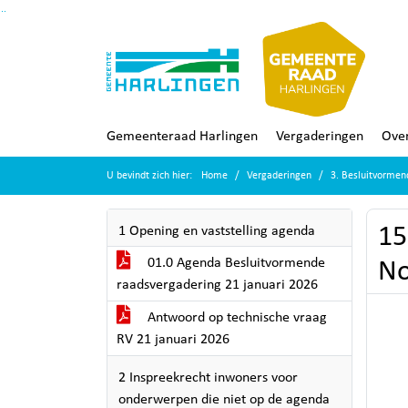
Ga naar de inhoud van deze pagina
Ga naar het zoeken
Ga naar het menu
Gemeenteraad Harlingen
Vergaderingen
Over
U bevindt zich hier:
Home
Vergaderingen
3. Besluitvormen
15
1 Opening en vaststelling agenda
01.0 Agenda Besluitvormende
No
raadsvergadering 21 januari 2026
Antwoord op technische vraag
RV 21 januari 2026
2 Inspreekrecht inwoners voor
onderwerpen die niet op de agenda