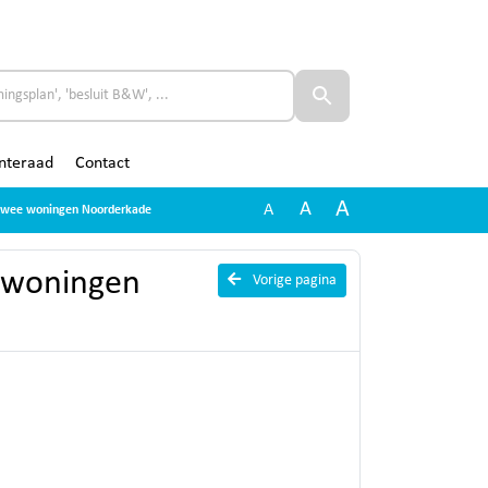
nteraad
Contact
A
A
A
- Twee woningen Noorderkade
e woningen
Vorige pagina