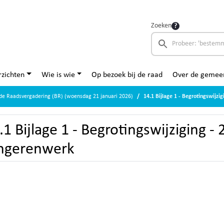
Zoeken
zichten
Wie is wie
Op bezoek bij de raad
Over de gemee
de Raadsvergadering (BR) (woensdag 21 januari 2026)
14.1 Bijlage 1 - Begrotingswijzi
.1 Bijlage 1 - Begrotingswijziging - 
ngerenwerk