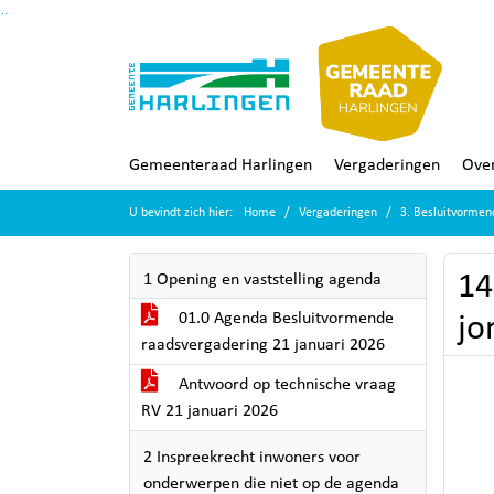
Ga naar de inhoud van deze pagina
Ga naar het zoeken
Ga naar het menu
Gemeenteraad Harlingen
Vergaderingen
Over
U bevindt zich hier:
Home
Vergaderingen
3. Besluitvormen
14
1 Opening en vaststelling agenda
01.0 Agenda Besluitvormende
jo
raadsvergadering 21 januari 2026
Antwoord op technische vraag
RV 21 januari 2026
2 Inspreekrecht inwoners voor
onderwerpen die niet op de agenda