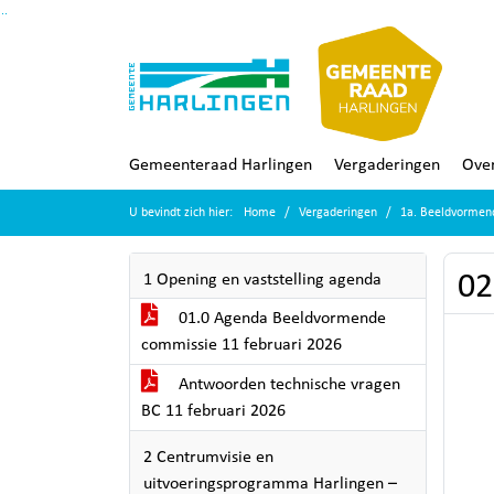
Ga naar de inhoud van deze pagina
Ga naar het zoeken
Ga naar het menu
Gemeenteraad Harlingen
Vergaderingen
Over
U bevindt zich hier:
Home
Vergaderingen
1a. Beeldvormen
02
1 Opening en vaststelling agenda
01.0 Agenda Beeldvormende
commissie 11 februari 2026
Antwoorden technische vragen
BC 11 februari 2026
2 Centrumvisie en
uitvoeringsprogramma Harlingen –