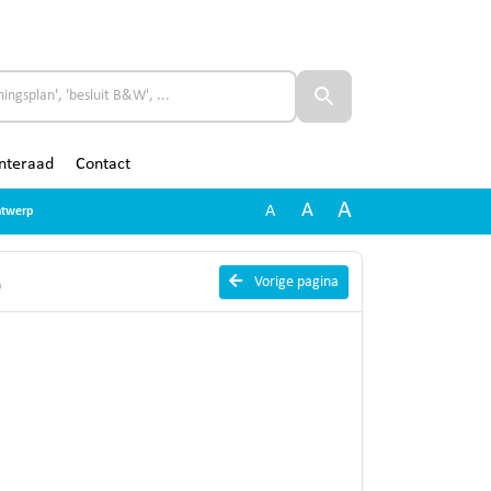
nteraad
Contact
A
A
A
ontwerp
p
Vorige pagina