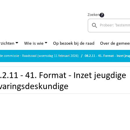
Zoeken
zichten
Wie is wie
Op bezoek bij de raad
Over de gemee
de commissie - Raadszaal (woensdag 11 februari 2026)
08.2.11 - 41. Format - Inzet je
.2.11 - 41. Format - Inzet jeugdige
varingsdeskundige