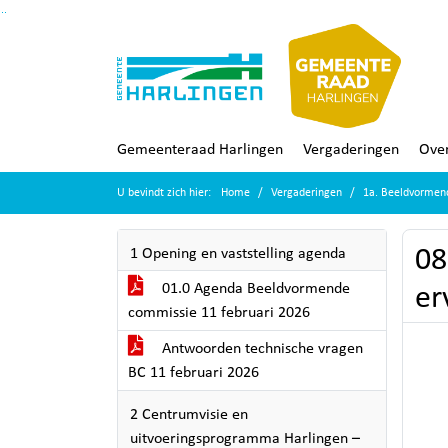
Ga naar de inhoud van deze pagina
Ga naar het zoeken
Ga naar het menu
Gemeenteraad Harlingen
Vergaderingen
Over
U bevindt zich hier:
Home
Vergaderingen
1a. Beeldvormen
08
1 Opening en vaststelling agenda
01.0 Agenda Beeldvormende
er
commissie 11 februari 2026
Antwoorden technische vragen
BC 11 februari 2026
2 Centrumvisie en
uitvoeringsprogramma Harlingen –