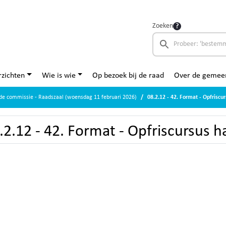
Zoeken
zichten
Wie is wie
Op bezoek bij de raad
Over de gemee
de commissie - Raadszaal (woensdag 11 februari 2026)
08.2.12 - 42. Format - Opfriscu
.2.12 - 42. Format - Opfriscursus 