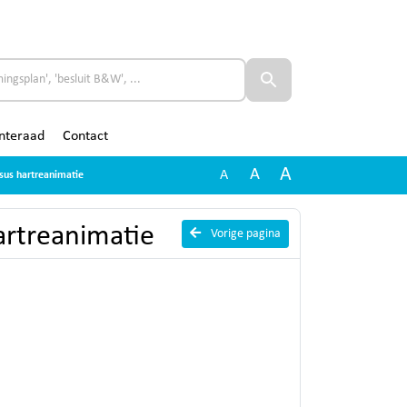
nteraad
Contact
A
A
A
rsus hartreanimatie
hartreanimatie
Vorige pagina