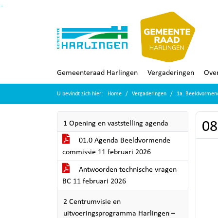
Ga naar de inhoud van deze pagina
Ga naar het zoeken
Ga naar het menu
Gemeenteraad Harlingen
Vergaderingen
Over
U bevindt zich hier:
Home
Vergaderingen
1a. Beeldvormen
08
1 Opening en vaststelling agenda
01.0 Agenda Beeldvormende
commissie 11 februari 2026
Antwoorden technische vragen
BC 11 februari 2026
2 Centrumvisie en
uitvoeringsprogramma Harlingen –