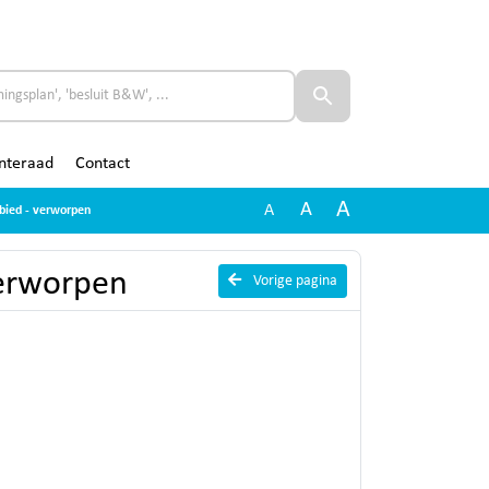
nteraad
Contact
A
A
A
ied - verworpen
verworpen
Vorige pagina