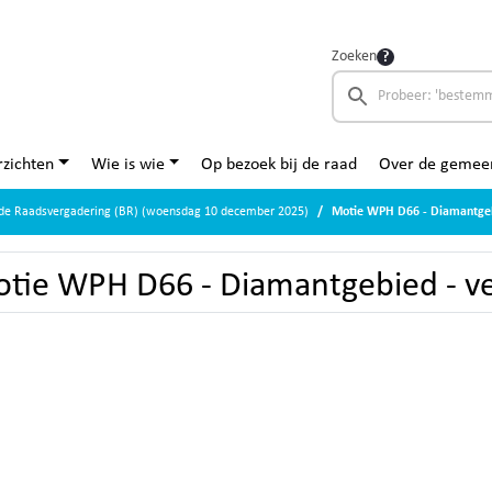
Zoeken
zichten
Wie is wie
Op bezoek bij de raad
Over de gemee
nde Raadsvergadering (BR) (woensdag 10 december 2025)
Motie WPH D66 - Diamantgeb
tie WPH D66 - Diamantgebied - 