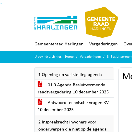
Ga naar de inhoud van deze pagina
Ga naar het zoeken
Ga naar het menu
Gemeenteraad Harlingen
Vergaderingen
Over
U bevindt zich hier:
Home
Vergaderingen
3. Besluitvorme
Mo
1 Opening en vaststelling agenda
01.0 Agenda Besluitvormende
raadsvergadering 10 december 2025
Antwoord technische vragen RV
10 december 2025
2 Inspreekrecht inwoners voor
onderwerpen die niet op de agenda