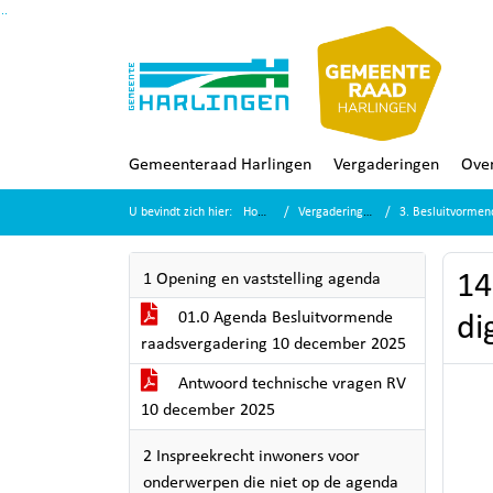
Ga naar de inhoud van deze pagina
Ga naar het zoeken
Ga naar het menu
Gemeenteraad Harlingen
Vergaderingen
Over
U bevindt zich hier:
Home
Vergaderingen
3. Besluitvormen
14
1 Opening en vaststelling agenda
01.0 Agenda Besluitvormende
di
raadsvergadering 10 december 2025
Antwoord technische vragen RV
10 december 2025
2 Inspreekrecht inwoners voor
onderwerpen die niet op de agenda