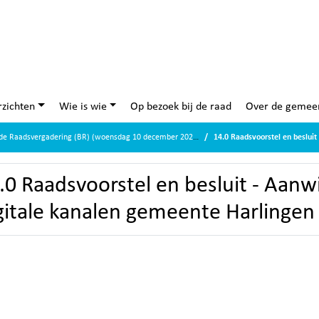
zichten
Wie is wie
Op bezoek bij de raad
Over de gemee
de Raadsvergadering (BR) (woensdag 10 december 2025)
14.0 Raadsvoorstel en besluit - Aanw
.0 Raadsvoorstel en besluit - Aanwi
gitale kanalen gemeente Harlingen