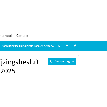
nteraad
Contact
A
A
A
ijzingsbesluit digitale kanalen gemeente Harlingen 2025
jzingsbesluit
Vorige pagina
 2025