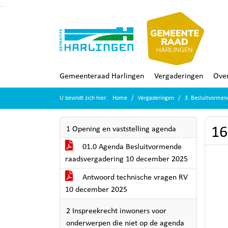
Ga naar de inhoud van deze pagina
Ga naar het zoeken
Ga naar het menu
Gemeenteraad Harlingen
Vergaderingen
Over
U bevindt zich hier:
Home
Vergaderingen
3. Besluitvorme
16
1 Opening en vaststelling agenda
01.0 Agenda Besluitvormende
raadsvergadering 10 december 2025
Antwoord technische vragen RV
10 december 2025
2 Inspreekrecht inwoners voor
onderwerpen die niet op de agenda