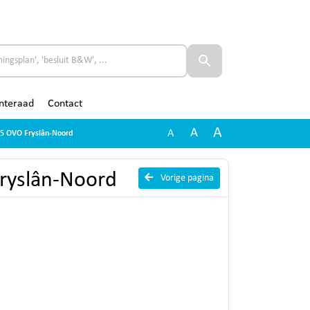
nteraad
Contact
A
A
A
025 OVO Fryslân-Noord
Fryslân-Noord
Vorige pagina