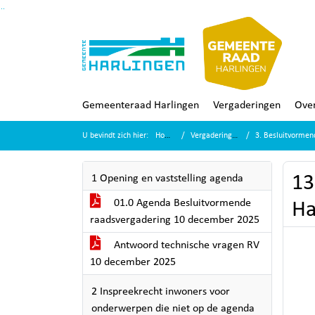
Ga naar de inhoud van deze pagina
Ga naar het zoeken
Ga naar het menu
Gemeenteraad Harlingen
Vergaderingen
Over
U bevindt zich hier:
Home
Vergaderingen
3. Besluitvormen
13
1 Opening en vaststelling agenda
01.0 Agenda Besluitvormende
Ha
raadsvergadering 10 december 2025
Antwoord technische vragen RV
10 december 2025
2 Inspreekrecht inwoners voor
onderwerpen die niet op de agenda