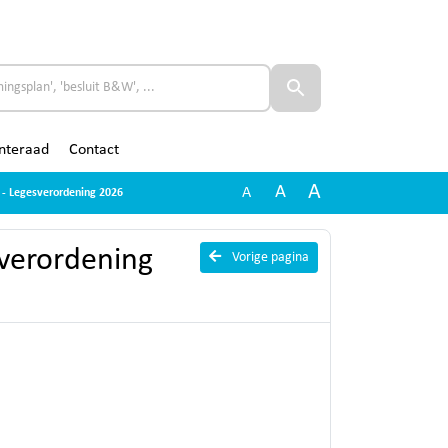
nteraad
Contact
A
A
A
t - Legesverordening 2026
sverordening
Vorige pagina