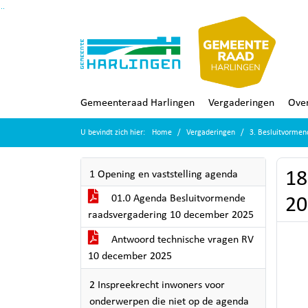
Ga naar de inhoud van deze pagina
Ga naar het zoeken
Ga naar het menu
Gemeenteraad Harlingen
Vergaderingen
Over
U bevindt zich hier:
Home
Vergaderingen
3. Besluitvorme
18
1 Opening en vaststelling agenda
01.0 Agenda Besluitvormende
20
raadsvergadering 10 december 2025
Antwoord technische vragen RV
10 december 2025
2 Inspreekrecht inwoners voor
onderwerpen die niet op de agenda