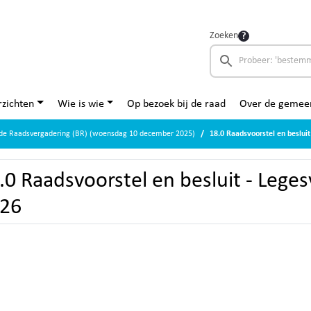
Zoeken
zichten
Wie is wie
Op bezoek bij de raad
Over de gemee
nde Raadsvergadering (BR) (woensdag 10 december 2025)
18.0 Raadsvoorstel en beslui
.0 Raadsvoorstel en besluit - Lege
26