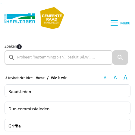
Ga naar de inhoud van deze pagina
Ga naar het zoeken
Ga naar het menu
Menu
Zoeken
A
A
A
U bevindt zich hier:
Home
Wie is wie
Raadsleden
Duo-commissieleden
Griffie