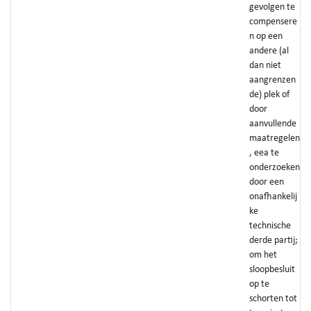
gevolgen te
compensere
n op een
andere (al
dan niet
aangrenzen
de) plek of
door
aanvullende
maatregelen
, eea te
onderzoeken
door een
onafhankelij
ke
technische
derde partij;
om het
sloopbesluit
op te
schorten tot