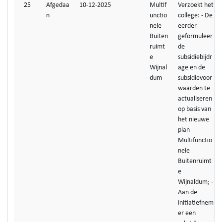
25
Afgedaa
10-12-2025
Multif
Verzoekt het
n
unctio
college: - De
nele
eerder
Buiten
geformuleer
ruimt
de
e
subsidiebijdr
Wijnal
age en de
dum
subsidievoor
waarden te
actualiseren
op basis van
het nieuwe
plan
Multifunctio
nele
Buitenruimt
e
Wijnaldum; -
Aan de
initiatiefnem
er een