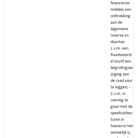
financieren
middels een
onttrekking
aan de
Algemene
reserve en
daartoe
z.s.m. een
Raadsvoorst
el en/of een
begrotingswi
jziging aan
de raad voor
te leggen; -
Z.s.m. in
overleg te
gaan met de
speeltuinbes
turen in
hoeverre het
wenselijk is,