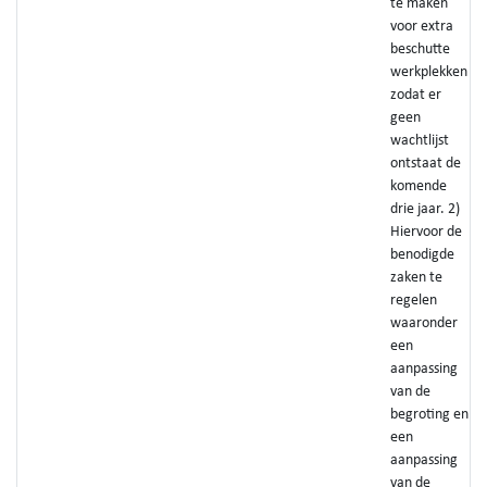
te maken
voor extra
beschutte
werkplekken
zodat er
geen
wachtlijst
ontstaat de
komende
drie jaar. 2)
Hiervoor de
benodigde
zaken te
regelen
waaronder
een
aanpassing
van de
begroting en
een
aanpassing
van de