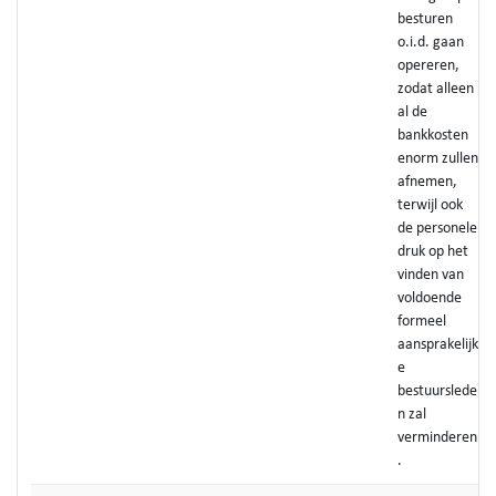
besturen
o.i.d. gaan
opereren,
zodat alleen
al de
bankkosten
enorm zullen
afnemen,
terwijl ook
de personele
druk op het
vinden van
voldoende
formeel
aansprakelijk
e
bestuurslede
n zal
verminderen
.