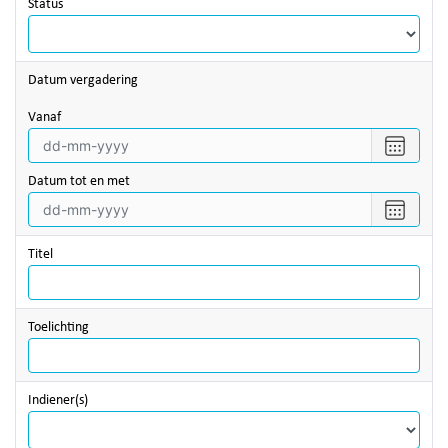
Status
Datum vergadering
vanaf
Selecte
een
datum
Datum tot en met
vanaf
Selecte
een
datum
Titel
tot
en
met
Toelichting
Indiener(s)