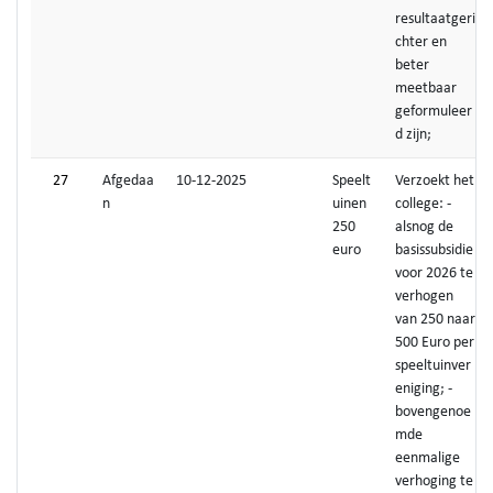
resultaatgeri
chter en
beter
meetbaar
geformuleer
d zijn;
27
Afgedaa
10-12-2025
Speelt
Verzoekt het
n
uinen
college: -
250
alsnog de
euro
basissubsidie
voor 2026 te
verhogen
van 250 naar
500 Euro per
speeltuinver
eniging; -
bovengenoe
mde
eenmalige
verhoging te