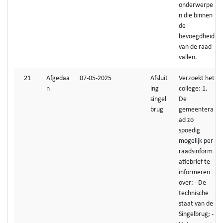
onderwerpe
n die binnen
de
bevoegdheid
van de raad
vallen.
21
Afgedaa
07-05-2025
Afsluit
Verzoekt het
n
ing
college: 1.
singel
De
brug
gemeentera
ad zo
spoedig
mogelijk per
raadsinform
atiebrief te
informeren
over: - De
technische
staat van de
Singelbrug; -