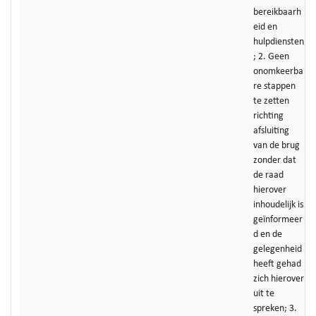
bereikbaarh
eid en
hulpdiensten
; 2. Geen
onomkeerba
re stappen
te zetten
richting
afsluiting
van de brug
zonder dat
de raad
hierover
inhoudelijk is
geïnformeer
d en de
gelegenheid
heeft gehad
zich hierover
uit te
spreken; 3.