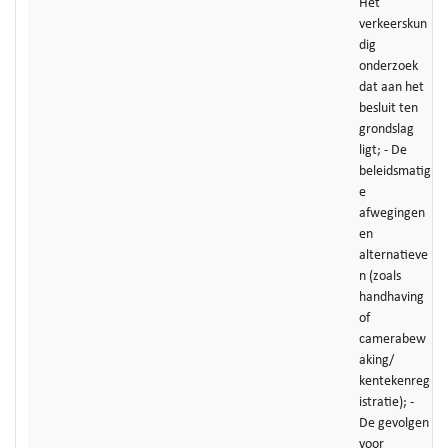
Het
verkeerskun
dig
onderzoek
dat aan het
besluit ten
grondslag
ligt; - De
beleidsmatig
e
afwegingen
en
alternatieve
n (zoals
handhaving
of
camerabew
aking/
kentekenreg
istratie); -
De gevolgen
voor