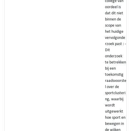
college van
oordeel is
dat dit niet
binnen de
scope van
het huidige
vervolgonde
rzoek past : -
Dit
onderzoek
te betrekken
bij een
toekomstig
raadsvoorste
l over de
sportclusteri
ng, waarbij
wordt
uitgewerkt
hoe sport en
bewegen in
de wijken