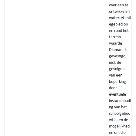
over een te
ontwikkelen
waterretenti
egebied op
en rond het
terrein
waarde
Diamant is
gevestigd,
incl. de
gevolgen
van een
beperking
door
eventuele
instandhoudi
ng van het
schoolgebou
wtje, en de
mogelijkhed
en om die