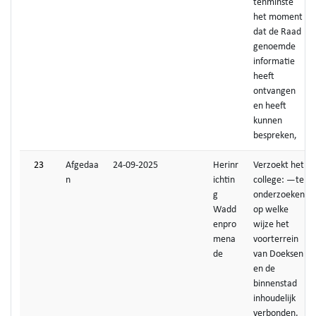
tenminste
het moment
dat de Raad
genoemde
informatie
heeft
ontvangen
en heeft
kunnen
bespreken,
23
Afgedaa
24-09-2025
Herinr
Verzoekt het
n
ichtin
college: —te
g
onderzoeken
Wadd
op welke
enpro
wijze het
mena
voorterrein
de
van Doeksen
en de
binnenstad
inhoudelijk
verbonden,