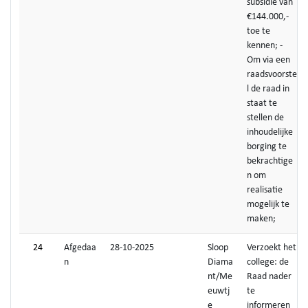
subsidie van
€144.000,-
toe te
kennen; -
Om via een
raadsvoorste
l de raad in
staat te
stellen de
inhoudelijke
borging te
bekrachtige
n om
realisatie
mogelijk te
maken;
24
Afgedaa
28-10-2025
Sloop
Verzoekt het
n
Diama
college: de
nt/Me
Raad nader
euwtj
te
e
informeren