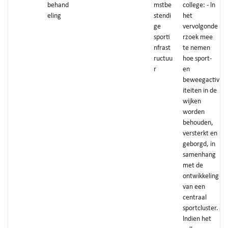
behand
mstbe
college: - ln
eling
stendi
het
ge
vervolgonde
sporti
rzoek mee
nfrast
te nemen
ructuu
hoe sport-
r
en
beweegactiv
iteiten in de
wijken
worden
behouden,
versterkt en
geborgd, in
samenhang
met de
ontwikkeling
van een
centraal
sportcluster.
lndien het