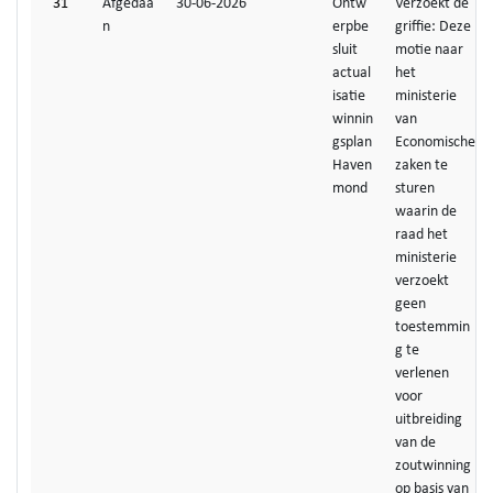
31
Afgedaa
30-06-2026
Ontw
Verzoekt de
n
erpbe
griffie: Deze
sluit
motie naar
actual
het
isatie
ministerie
winnin
van
gsplan
Economische
Haven
zaken te
mond
sturen
waarin de
raad het
ministerie
verzoekt
geen
toestemmin
g te
verlenen
voor
uitbreiding
van de
zoutwinning
op basis van