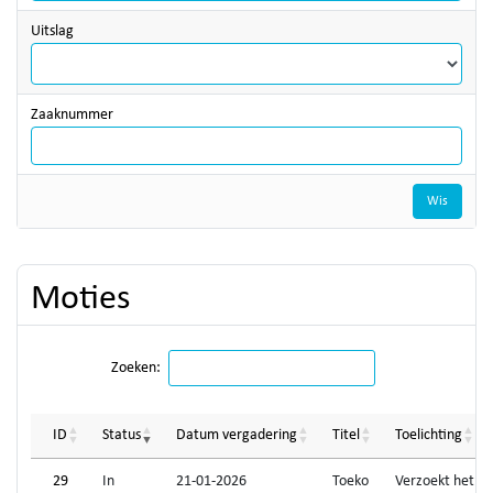
Uitslag
Zaaknummer
Wis
Moties
Zoeken:
ID
Status
Datum vergadering
Titel
Toelichting
29
In
21-01-2026
Toeko
Verzoekt het