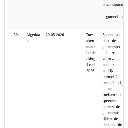
bovenstaand
e
argumenten
.
30
Afgedaa
20-05-2026
Toespr
Spreekt uit
n
aken
dat: - de
doden
gemeentera
herde
ad deze
nking
vorm van
4 mei
politiek
2026
bedrijven
op/met 4
mei afkeurt;
- in de
toekomst de
speeches
namens de
gemeente
tijdens de
dodenherde