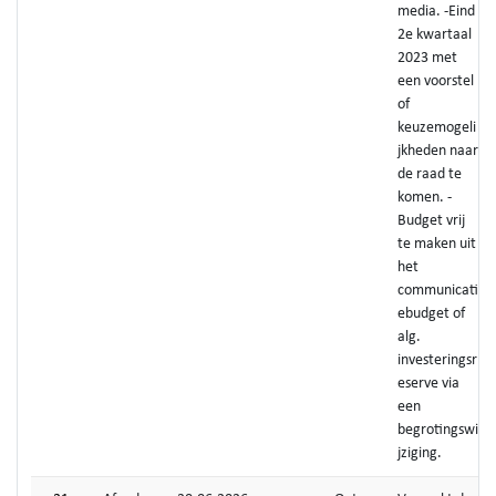
media. -Eind
2e kwartaal
2023 met
een voorstel
of
keuzemogeli
jkheden naar
de raad te
komen. -
Budget vrij
te maken uit
het
communicati
ebudget of
alg.
investeringsr
eserve via
een
begrotingswi
jziging.