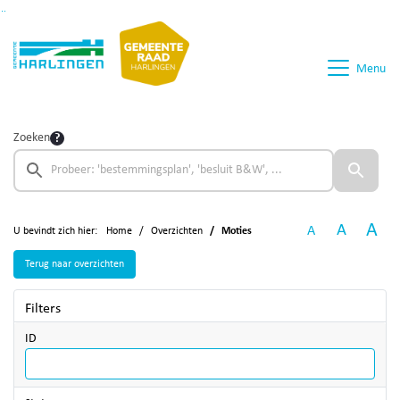
Ga naar de inhoud van deze pagina
Ga naar het zoeken
Ga naar het menu
Menu
Zoeken
A
A
A
U bevindt zich hier:
Home
Overzichten
Moties
Terug naar overzichten
Filters
ID