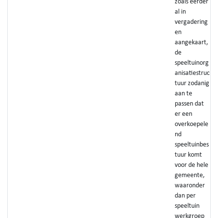
zoals eerder
al in
vergadering
en
aangekaart,
de
speeltuinorg
anisatiestruc
tuur zodanig
aan te
passen dat
er een
overkoepele
nd
speeltuinbes
tuur komt
voor de hele
gemeente,
waaronder
dan per
speeltuin
werkgroep