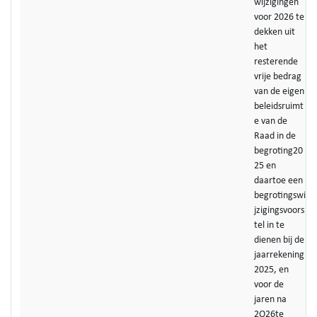
wijzigingen
voor 2026 te
dekken uit
het
resterende
vrije bedrag
van de eigen
beleidsruimt
e van de
Raad in de
begroting20
25 en
daartoe een
begrotingswi
jzigingsvoors
tel in te
dienen bij de
jaarrekening
2025, en
voor de
jaren na
2O26te