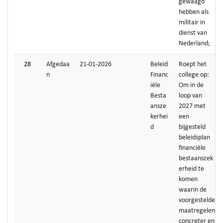
gewaagd
hebben als
militair in
dienst van
Nederland;
28
Afgedaa
21-01-2026
Beleid
Roept het
n
Financ
college op:
iële
Om in de
Besta
loop van
ansze
2027 met
kerhei
een
d
bijgesteld
beleidsplan
financiële
bestaanszek
erheid te
komen
waarin de
voorgestelde
maatregelen
concreter en