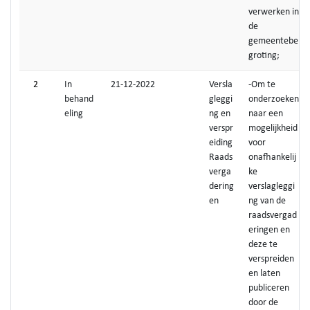
verwerken in
de
gemeentebe
groting;
2
In
21-12-2022
Versla
-Om te
behand
gleggi
onderzoeken
eling
ng en
naar een
verspr
mogelijkheid
eiding
voor
Raads
onafhankelij
verga
ke
dering
verslagleggi
en
ng van de
raadsvergad
eringen en
deze te
verspreiden
en laten
publiceren
door de