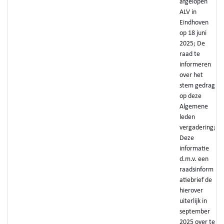
afgelopen
ALV in
Eindhoven
op 18 juni
2025; De
raad te
informeren
over het
stem gedrag
op deze
Algemene
leden
vergadering;
Deze
informatie
d.m.v. een
raadsinform
atiebrief de
hierover
uiterlijk in
september
2025 over te