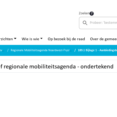
Zoeken
zichten
Wie is wie
Op bezoek bij de raad
Over de gemee
en
Regionale Mobiliteitsagenda Noardwest-Fryslân
189.1 Bijlage 1 - Aanbiedingsb
ef regionale mobiliteitsagenda - ondertekend