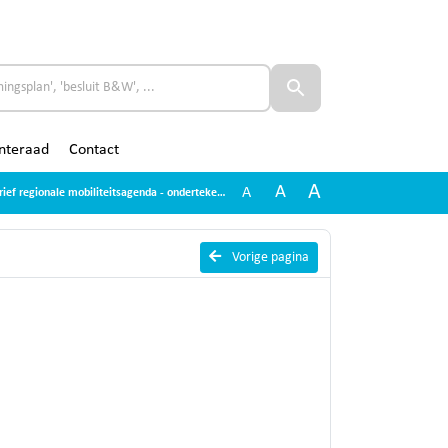
nteraad
Contact
A
A
A
rief regionale mobiliteitsagenda - ondertekend
Vorige pagina