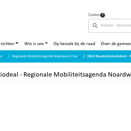
Zoeken
zichten
Wie is wie
Op bezoek bij de raad
Over de gemee
en
Regionale Mobiliteitsagenda Noardwest-Fryslân
189.0 Raadsinformatiebrief - Regio
giodeal - Regionale Mobiliteitsagenda Noardw