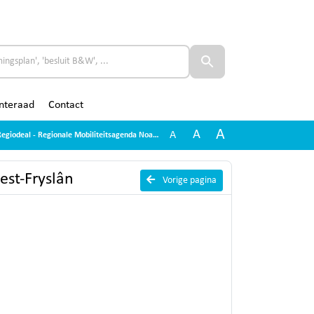
nteraad
Contact
A
A
A
deal - Regionale Mobiliteitsagenda Noardwest-Fryslân
est-Fryslân
Vorige pagina