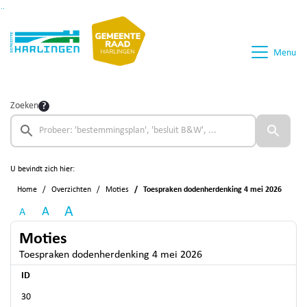
Ga naar de inhoud van deze pagina
Ga naar het zoeken
Ga naar het menu
Menu
Zoeken
U bevindt zich hier:
Home
Overzichten
Moties
Toespraken dodenherdenking 4 mei 2026
A
A
A
Moties
Toespraken dodenherdenking 4 mei 2026
ID
30