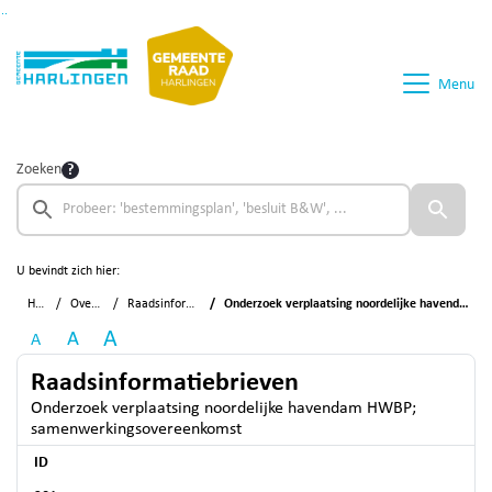
Ga naar de inhoud van deze pagina
Ga naar het zoeken
Ga naar het menu
Menu
Zoeken
U bevindt zich hier:
Home
Overzichten
Raadsinformatiebrieven
Onderzoek verplaatsing noordelijke havendam HWBP; samenwerkingsovereenkomst
A
A
A
Raadsinformatiebrieven
Onderzoek verplaatsing noordelijke havendam HWBP;
samenwerkingsovereenkomst
ID