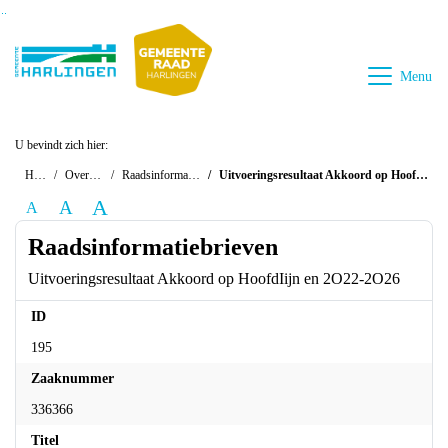
Ga naar de inhoud van deze pagina
Ga naar het zoeken
Ga naar het menu
Menu
U bevindt zich hier:
Home
Overzichten
Raadsinformatiebrieven
Uitvoeringsresultaat Akkoord op HoofdIijn en 2O22-2O26
A
A
A
Raadsinformatiebrieven
Uitvoeringsresultaat Akkoord op HoofdIijn en 2O22-2O26
ID
195
Zaaknummer
336366
Titel