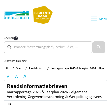
Ga naar de inhoud van deze pagina
Ga naar het zoeken
Ga naar het menu
Menu
Zoeken
U bevindt zich hier:
Home
Overzichten
Raadsinformatiebrieven
Jaarrapportage 2025 & Jaarplan 2026 - Algemene Verordening Gegevensbescherming & Wet politiegegevens
A
A
A
Raadsinformatiebrieven
Jaarrapportage 2025 & Jaarplan 2026 - Algemene
Verordening Gegevensbescherming & Wet politiegegevens
ID