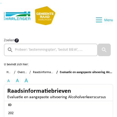
Ga naar de inhoud van deze pagina
Ga naar het zoeken
Ga naar het menu
Menu
Zoeken
U bevindt zich hier:
Home
Overzichten
Raadsinformatiebrieven
Evaluatie en aangepaste uitvoering Alcoholverkeerscursus
A
A
A
Raadsinformatiebrieven
Evaluatie en aangepaste uitvoering Alcoholverkeerscursus
ID
202