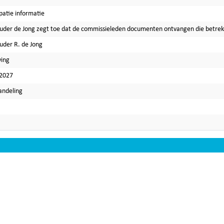
ipatie informatie
der de Jong zegt toe dat de commissieleden documenten ontvangen die betrekk
der R. de Jong
ing
-2027
andeling