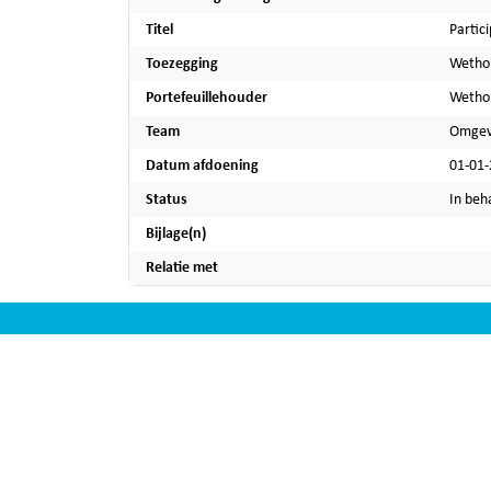
Titel
Partic
Toezegging
Wethou
Portefeuillehouder
Wethou
Team
Omgev
Datum afdoening
01-01
Status
In beh
Bijlage(n)
Relatie met