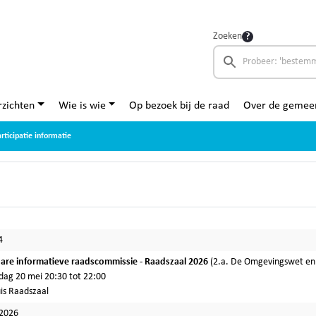
Zoeken
zichten
Wie is wie
Op bezoek bij de raad
Over de gemee
rticipatie informatie
4
re informatieve raadscommissie - Raadszaal 2026
(2.a. De Omgevingswet en 
ag 20 mei 20:30 tot 22:00
is Raadszaal
-2026