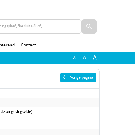
nteraad
Contact
A
A
A
Vorige pagina
de omgevingsvisie)