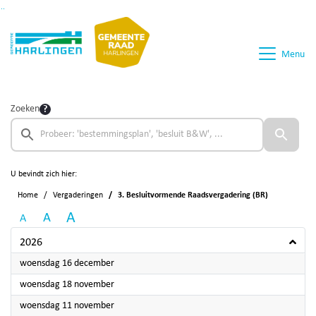
Ga naar de inhoud van deze pagina
Ga naar het zoeken
Ga naar het menu
Menu
Zoeken
U bevindt zich hier:
Home
Vergaderingen
3. Besluitvormende Raadsvergadering (BR)
A
A
A
2026
2026
woensdag 16 december
2026
woensdag 18 november
2026
woensdag 11 november