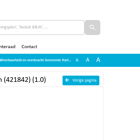
nteraad
Contact
A
A
A
arheid en veerkracht Gemeente Harlingen (421842) (1.0)
 (421842) (1.0)
Vorige pagina