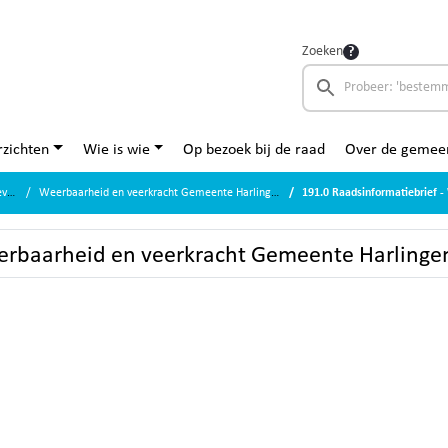
Zoeken
zichten
Wie is wie
Op bezoek bij de raad
Over de gemee
en
Weerbaarheid en veerkracht Gemeente Harlingen
191.0 Raadsinformatiebrief - Weerba
eerbaarheid en veerkracht Gemeente Harlingen