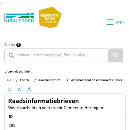
Ga naar de inhoud van deze pagina
Ga naar het zoeken
Ga naar het menu
Menu
Zoeken
U bevindt zich hier:
Home
Overzichten
Raadsinformatiebrieven
Weerbaarheid en veerkracht Gemeente Harlingen
A
A
A
Raadsinformatiebrieven
Weerbaarheid en veerkracht Gemeente Harlingen
ID
191