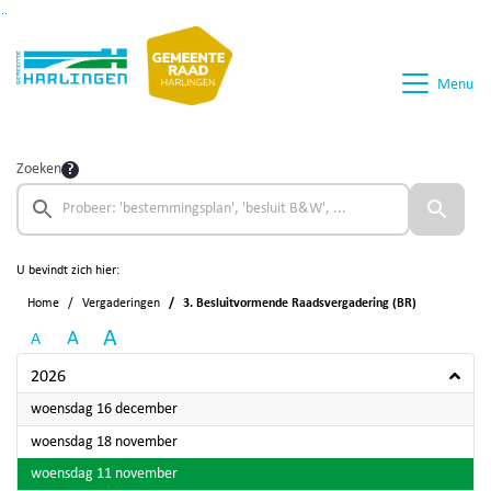
Ga naar de inhoud van deze pagina
Ga naar het zoeken
Ga naar het menu
Menu
Zoeken
U bevindt zich hier:
Home
Vergaderingen
3. Besluitvormende Raadsvergadering (BR)
A
A
A
2026
2026
woensdag 16 december
2026
woensdag 18 november
2026
woensdag 11 november