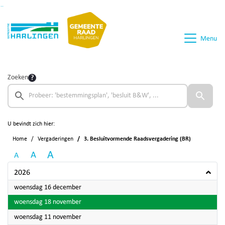
Ga naar de inhoud van deze pagina
Ga naar het zoeken
Ga naar het menu
Menu
Zoeken
U bevindt zich hier:
Home
Vergaderingen
3. Besluitvormende Raadsvergadering (BR)
A
A
A
2026
2026
woensdag 16 december
2026
woensdag 18 november
2026
woensdag 11 november