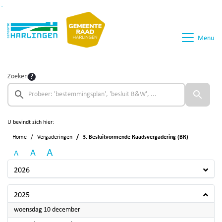
Ga naar de inhoud van deze pagina
Ga naar het zoeken
Ga naar het menu
Menu
Zoeken
U bevindt zich hier:
Home
Vergaderingen
3. Besluitvormende Raadsvergadering (BR)
A
A
A
2026
2025
2025
woensdag 10 december