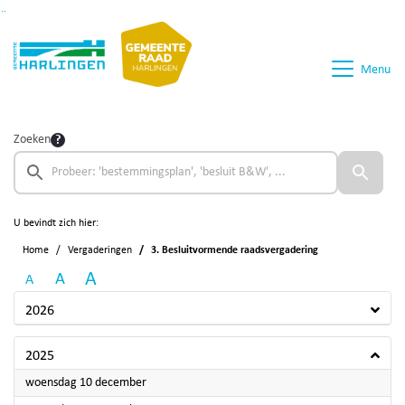
Ga naar de inhoud van deze pagina
Ga naar het zoeken
Ga naar het menu
Menu
Zoeken
U bevindt zich hier:
Home
Vergaderingen
3. Besluitvormende raadsvergadering
A
A
A
2026
2025
2025
woensdag 10 december