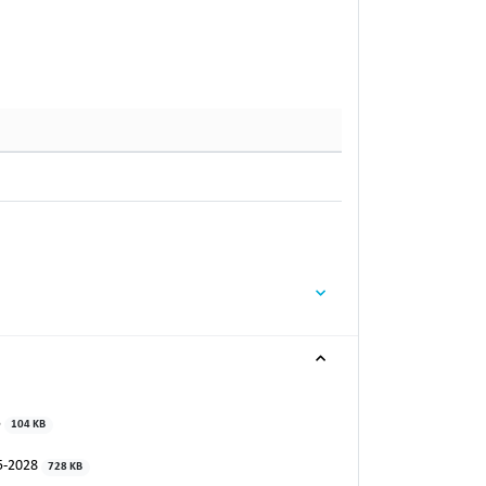
5
104 KB
25-2028
728 KB