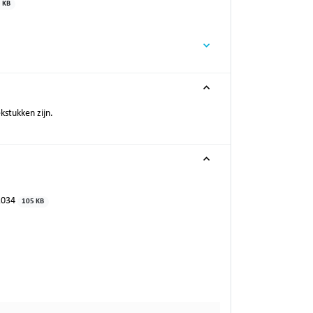
 KB
kstukken zijn.
-2034
105 KB