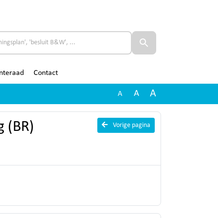
nteraad
Contact
A
A
A
g (BR)
Vorige pagina