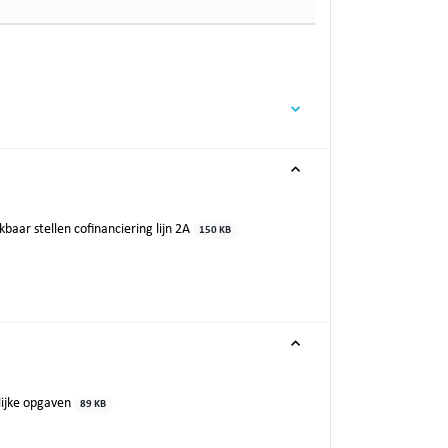
baar stellen cofinanciering lijn 2A
150 KB
lijke opgaven
89 KB