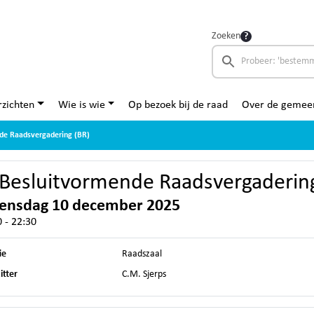
Zoeken
zichten
Wie is wie
Op bezoek bij de raad
Over de gemee
nde Raadsvergadering (BR)
 Besluitvormende Raadsvergaderin
ensdag 10 december 2025
 - 22:30
ie
Raadszaal
itter
C.M. Sjerps