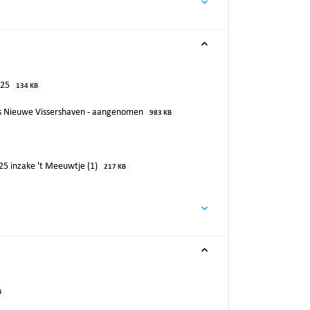
025
134 KB
s Nieuwe Vissershaven - aangenomen
983 KB
25 inzake 't Meeuwtje (1)
217 KB
B