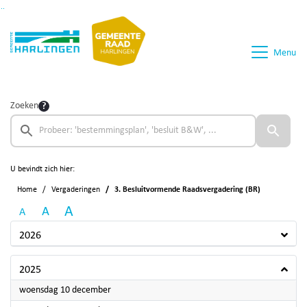
Ga naar de inhoud van deze pagina
Ga naar het zoeken
Ga naar het menu
Menu
Zoeken
U bevindt zich hier:
Home
Vergaderingen
3. Besluitvormende Raadsvergadering (BR)
A
A
A
2026
2025
2025
woensdag 10 december